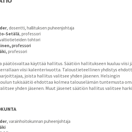
ATIO
nder
, dosentti, hallituksen puheenjohtaja
lto-Setälä
, professori
 valtiotieteiden tohtori
ainen
,
professori
äki,
professori
a päätösvaltaa käyttää hallitus. Säätiön hallitukseen kuuluu viisi j
errallaan viisi kalenterivuotta. Taloustieteellinen yhdistys ehdo
arjoittajaa, joista hallitus valitsee yhden jäsenen. Helsingin
oulun tukisäätiö ehdottaa kolmea talouselämän tuntemusta oma
 valitsee yhden jäsenen. Muut jäsenet säätiön hallitus valitsee har
OKUNTA
nder
, varainhoitokunnan puheenjohtaja
äki