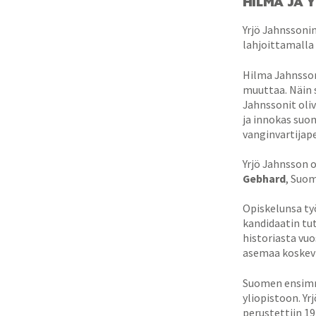
HILMA JA 
Yrjö Jahnssoni
lahjoittamalla
Hilma Jahnsson
muuttaa. Näin 
Jahnssonit oliv
ja innokas suo
vanginvartijape
Yrjö Jahnsson o
Gebhard
, Suom
Opiskelunsa työ
kandidaatin tu
historiasta vu
asemaa koskevi
Suomen ensimmä
yliopistoon. Yr
perustettiin 19