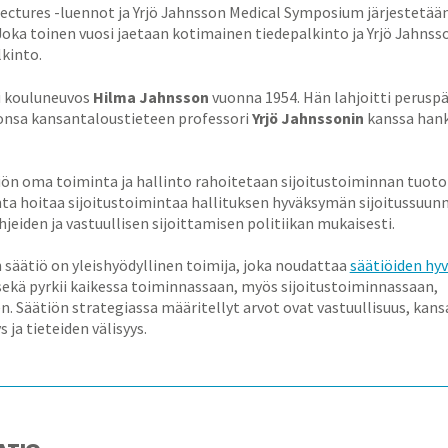
Lectures -luennot ja Yrjö Jahnsson Medical Symposium järjestet
Joka toinen vuosi jaetaan kotimainen tiedepalkinto ja Yrjö Jahnss
kinto.
i kouluneuvos
Hilma Jahnsson
vuonna 1954. Hän lahjoitti perus
onsa kansantaloustieteen professori
Yrjö Jahnssonin
kanssa han
ön oma toiminta ja hallinto rahoitetaan sijoitustoiminnan tuotoi
ta hoitaa sijoitustoimintaa hallituksen hyväksymän sijoitussuun
jeiden ja vastuullisen sijoittamisen politiikan mukaisesti.
 säätiö on yleishyödyllinen toimija, joka noudattaa
säätiöiden hy
ekä pyrkii kaikessa toiminnassaan, myös sijoitustoiminnassaan,
n. Säätiön strategiassa määritellyt arvot ovat vastuullisuus, kansa
 ja tieteiden välisyys.