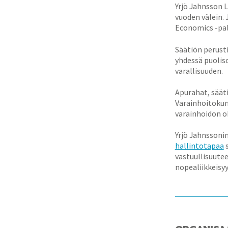
Yrjö Jahnsson 
vuoden välein. 
Economics -pal
Säätiön perust
yhdessä puolis
varallisuuden.
Apurahat, sääti
Varainhoitokun
varainhoidon oh
Yrjö Jahnssonin
hallintotapaa
s
vastuullisuutee
nopealiikkeisyys