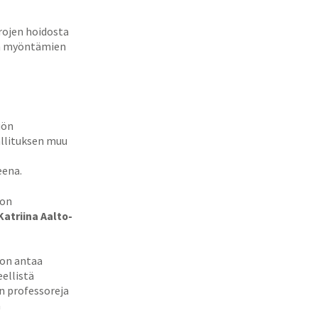
rojen hoidosta
iön myöntämien
iön
allituksen muu
eena.
ton
Katriina Aalto-
 on antaa
ellistä
an professoreja
a