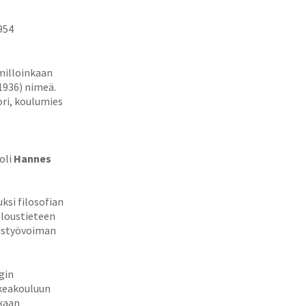
954
milloinkaan
1936) nimeä.
ori, koulumies
oli
Hannes
ksi filosofian
aloustieteen
aistyövoiman
gin
rkeakouluun
ikaan