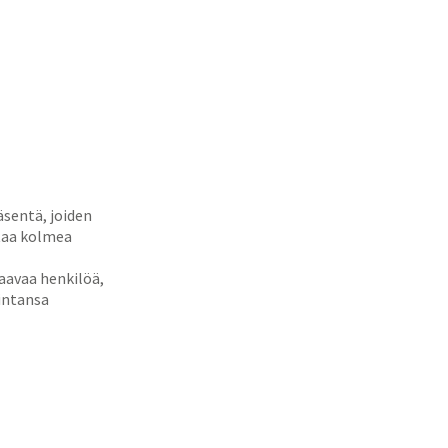
äsentä, joiden
ttaa kolmea
avaa henkilöä,
kintansa