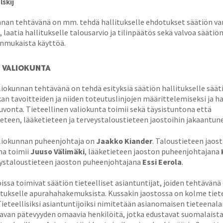
lskij
nan tehtävänä on mm. tehdä hallitukselle ehdotukset säätiön va
, laatia hallitukselle talousarvio ja tilinpäätös sekä valvoa säät
anmukaista käyttöä.
N VALIOKUNTA
liokunnan tehtävänä on tehdä esityksiä säätiön hallitukselle säät
an tavoitteiden ja niiden toteutuslinjojen määrittelemiseksi ja h
uvonta. Tieteellinen valiokunta toimii sekä täysistuntona että
eteen, lääketieteen ja terveystaloustieteen jaostoihin jakaantun
aliokunnan puheenjohtaja on
Jaakko Kiander
. Taloustieteen jaos
na toimii
Juuso Välimäki
, lääketieteen jaoston puheenjohtajana
eystaloustieteen jaoston puheenjohtajana
Essi Eerola
.
issa toimivat säätiön tieteelliset asiantuntijat, joiden tehtävänä
itukselle apurahahakemuksista. Kussakin jaostossa on kolme tiete
Tieteellisiksi asiantuntijoiksi nimitetään asianomaisen tieteenal
aavan pätevyyden omaavia henkilöitä, jotka edustavat suomalaist