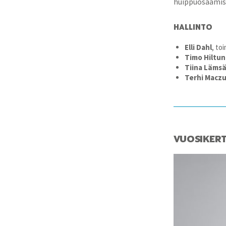
huippuosaamist
HALLINTO
Elli Dahl
, to
Timo Hiltu
Tiina Läms
Terhi Maczu
VUOSIKER