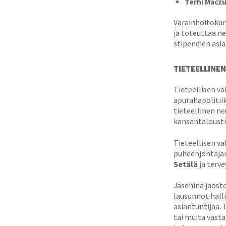
Terhi Maczu
Varainhoitokun
ja toteuttaa ne
stipendien asi
TIETEELLINE
Tieteellisen va
apurahapolitiik
tieteellinen ne
kansantalousti
Tieteellisen v
puheenjohtaja
Setälä
ja terv
Jäseninä jaosto
lausunnot hall
asiantuntijaa. 
tai muita vast