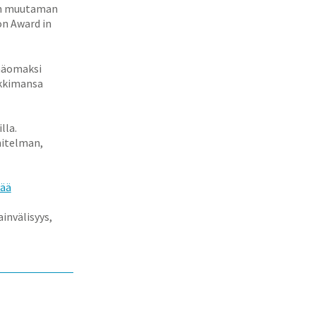
ään muutaman
on Award in
pääomaksi
kkimansa
lla.
nitelman,
vää
invälisyys,