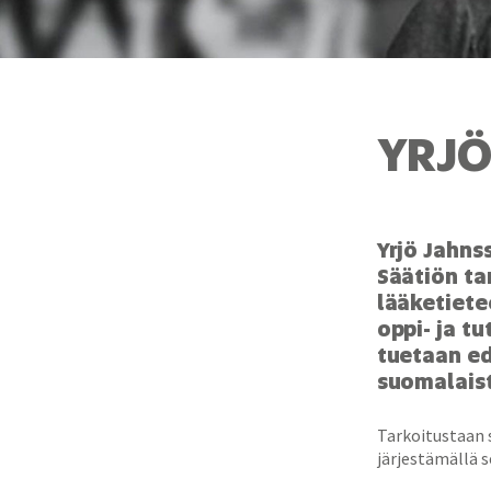
YRJÖ
Yrjö Jahns
Säätiön ta
lääketiete
oppi- ja t
tuetaan ed
suomalaist
Tarkoitustaan 
järjestämällä s