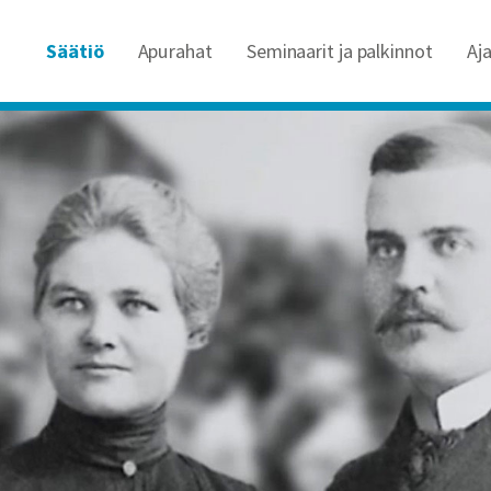
Säätiö
Apurahat
Seminaarit ja palkinnot
Aj