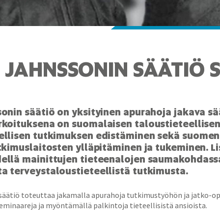
 JAHNSSONIN SÄÄTIÖ 
sonin säätiö on yksityinen apurahoja jakava sä
rkoituksena on suomalaisen taloustieteellisen
ellisen tutkimuksen edistäminen sekä suomen
utkimuslaitosten ylläpitäminen ja tukeminen. Li
ellä mainittujen tieteenalojen saumakohdass
a terveystaloustieteellistä tutkimusta.
säätiö toteuttaa jakamalla apurahoja tutkimustyöhön ja jatko-op
eminaareja ja myöntämällä palkintoja tieteellisistä ansioista.