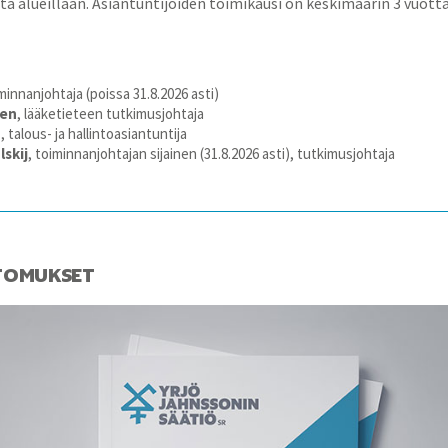
a alueillaan. Asiantuntijoiden toimikausi on keskimäärin 3 vuotta
iminnanjohtaja (poissa 31.8.2026 asti)
nen
, lääketieteen tutkimusjohtaja
ä
, talous- ja hallintoasiantuntija
lskij
, toiminnanjohtajan sijainen (31.8.2026 asti), tutkimusjohtaja
TOMUKSET