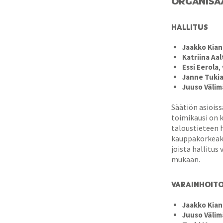
ORGANISA
HALLITUS
Jaakko Kia
Katriina Aa
Essi Eerola
,
Janne Tuki
Juuso Välim
Säätiön asioiss
toimikausi on k
taloustieteen h
kauppakorkeak
joista hallitus
mukaan.
VARAINHOIT
Jaakko Kia
Juuso Välim