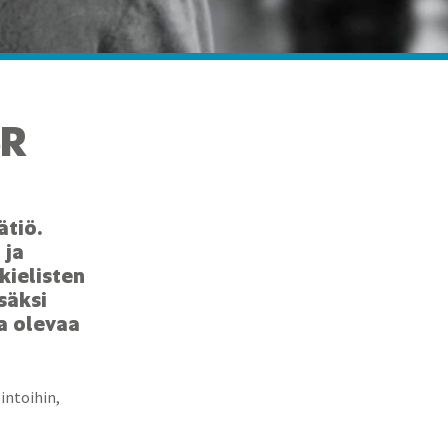
SR
ätiö.
 ja
kielisten
säksi
a olevaa
intoihin,