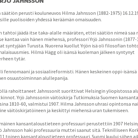
YRJÖ JAHNSSON
n säätiön perusti kouluneuvos Hilma Jahnsson (1882-1975) 16.12.1
 sille puolisoiden yhdessä keräämän omaisuuden.
 tahtoi jäädä itse taka-alalle määräten, ettei säätiön nimeä saa 
se kantaa vain hänen miehensä, professori Yrjö Jahnssonin (1877-
at syntyjään Turusta. Nuorena kuollut Yrjön isä oli filosofian toht
malaisuusmies. Hilmä Hägg oli isänsä kuoleman jälkeen syntynyt
rheen tytär.
li fennomaani ja sosiaalireformisti. Hänen keskeinen oppi-isänsä 
en osuustoiminnan alullepanija.
llä rahoittaneet Jahnssonit suorittivat Helsingin yliopistossa alu
tkinnot. Yrjö Jahnssonin väitöskirja Tutkimuksia Suomen kansant
osina 1810-60, valmistui 1907. Hilma Jahnsson uhrasi opintonsa n
ne väitöskirjatöineen ja keskittyi miehensä uran tukemiseen.
inen kansantaloustieteen professuuri perustettiin 1907 Helsin
jö Jahnsson haki professuuria muttei saanut sitä. Teknilliseen Ko
11 toinen kansantaloustieteen professuuri. Suomi kuului siihen a