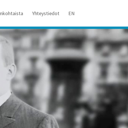
ankohtaista
Yhteystiedot
EN