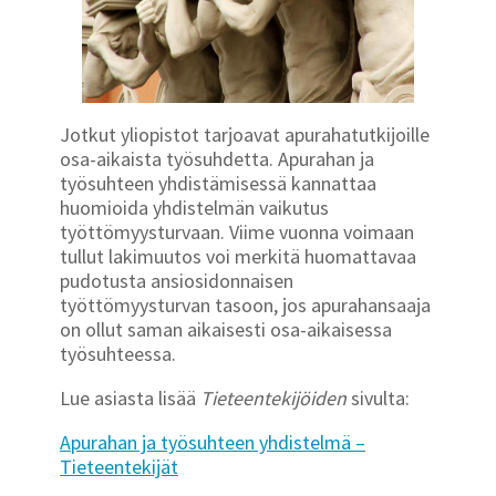
Jotkut yliopistot tarjoavat apurahatutkijoille
osa-aikaista työsuhdetta. Apurahan ja
työsuhteen yhdistämisessä kannattaa
huomioida yhdistelmän vaikutus
työttömyysturvaan. Viime vuonna voimaan
tullut lakimuutos voi merkitä huomattavaa
pudotusta ansiosidonnaisen
työttömyysturvan tasoon, jos apurahansaaja
on ollut saman aikaisesti osa-aikaisessa
työsuhteessa.
Lue asiasta lisää
Tieteentekijöiden
sivulta:
Apurahan ja työsuhteen yhdistelmä –
Tieteentekijät