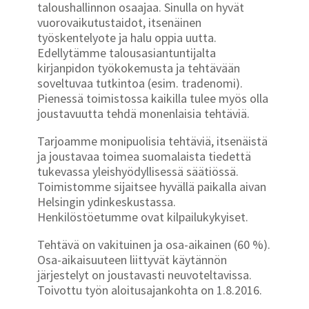
taloushallinnon osaajaa. Sinulla on hyvät
vuorovaikutustaidot, itsenäinen
työskentelyote ja halu oppia uutta.
Edellytämme talousasiantuntijalta
kirjanpidon työkokemusta ja tehtävään
soveltuvaa tutkintoa (esim. tradenomi).
Pienessä toimistossa kaikilla tulee myös olla
joustavuutta tehdä monenlaisia tehtäviä.
Tarjoamme monipuolisia tehtäviä, itsenäistä
ja joustavaa toimea suomalaista tiedettä
tukevassa yleishyödyllisessä säätiössä.
Toimistomme sijaitsee hyvällä paikalla aivan
Helsingin ydinkeskustassa.
Henkilöstöetumme ovat kilpailukykyiset.
Tehtävä on vakituinen ja osa-aikainen (60 %).
Osa-aikaisuuteen liittyvät käytännön
järjestelyt on joustavasti neuvoteltavissa.
Toivottu työn aloitusajankohta on 1.8.2016.