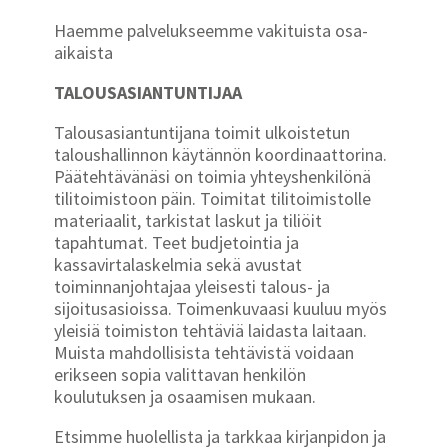
Haemme palvelukseemme vakituista osa-
aikaista
TALOUSASIANTUNTIJAA
Talousasiantuntijana toimit ulkoistetun
taloushallinnon käytännön koordinaattorina.
Päätehtävänäsi on toimia yhteyshenkilönä
tilitoimistoon päin. Toimitat tilitoimistolle
materiaalit, tarkistat laskut ja tiliöit
tapahtumat. Teet budjetointia ja
kassavirtalaskelmia sekä avustat
toiminnanjohtajaa yleisesti talous- ja
sijoitusasioissa. Toimenkuvaasi kuuluu myös
yleisiä toimiston tehtäviä laidasta laitaan.
Muista mahdollisista tehtävistä voidaan
erikseen sopia valittavan henkilön
koulutuksen ja osaamisen mukaan.
Etsimme huolellista ja tarkkaa kirjanpidon ja