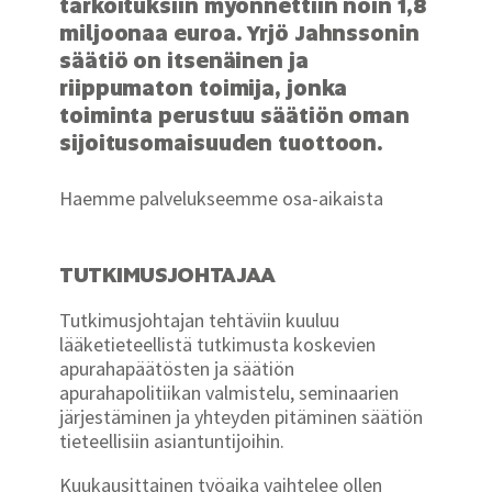
tarkoituksiin myönnettiin noin 1,8
miljoonaa euroa. Yrjö Jahnssonin
säätiö on itsenäinen ja
riippumaton toimija, jonka
toiminta perustuu säätiön oman
sijoitusomaisuuden tuottoon.
Haemme palvelukseemme osa-aikaista
TUTKIMUSJOHTAJAA
Tutkimusjohtajan tehtäviin kuuluu
lääketieteellistä tutkimusta koskevien
apurahapäätösten ja säätiön
apurahapolitiikan valmistelu, seminaarien
järjestäminen ja yhteyden pitäminen säätiön
tieteellisiin asiantuntijoihin.
Kuukausittainen työaika vaihtelee ollen