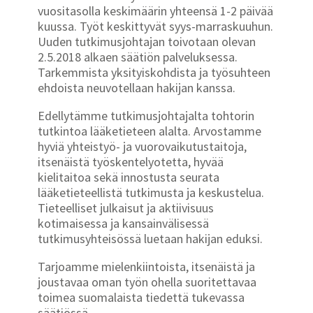
vuositasolla keskimäärin yhteensä 1-2 päivää
kuussa. Työt keskittyvät syys-marraskuuhun.
Uuden tutkimusjohtajan toivotaan olevan
2.5.2018 alkaen säätiön palveluksessa.
Tarkemmista yksityiskohdista ja työsuhteen
ehdoista neuvotellaan hakijan kanssa.
Edellytämme tutkimusjohtajalta tohtorin
tutkintoa lääketieteen alalta. Arvostamme
hyviä yhteistyö- ja vuorovaikutustaitoja,
itsenäistä työskentelyotetta, hyvää
kielitaitoa sekä innostusta seurata
lääketieteellistä tutkimusta ja keskustelua.
Tieteelliset julkaisut ja aktiivisuus
kotimaisessa ja kansainvälisessä
tutkimusyhteisössä luetaan hakijan eduksi.
Tarjoamme mielenkiintoista, itsenäistä ja
joustavaa oman työn ohella suoritettavaa
toimea suomalaista tiedettä tukevassa
säätiössä.