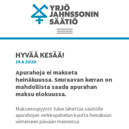
HYVÄÄ KESÄÄ!
29.6.2020
Apurahoja ei makseta
heinäkuussa. Seuraavan kerran on
mahdollista saada apurahan
maksu elokuussa.
Maksamispyyntö tulee lähettää säätiölle
apurahojen verkkopalvelun kautta heinäkuun
viimeiseen päivään mennessä.