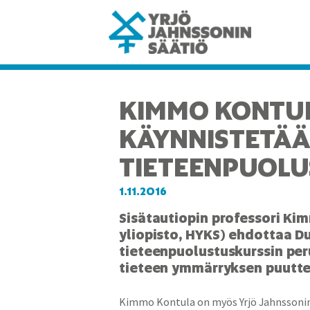
KIMMO KONTU
KÄYNNISTETÄ
TIETEENPUOLU
1.11.2016
Sisätautiopin professori Ki
yliopisto, HYKS) ehdottaa 
tieteenpuolustuskurssin per
tieteen ymmärryksen puutte
Kimmo Kontula on myös Yrjö Jahnssonin 