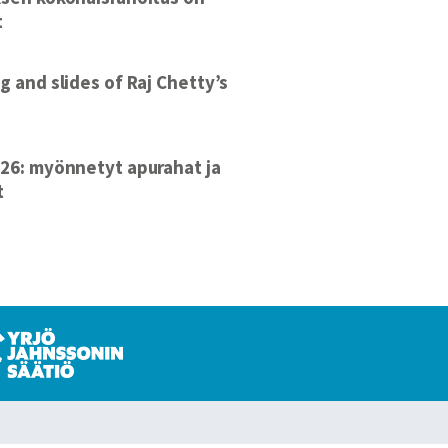
t
g and slides of Raj Chetty’s
26: myönnetyt apurahat ja
t