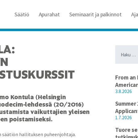
Säätiö
Apurahat
Seminaarit ja palkinnot
Aj
LA:
Haku:
ÄN
STUSKURSSIT
From an 
America
3.8.2026
mmo Kontula (Helsingin
Summer 2
Duodecim-lehdessä (20/2016)
Applican
ustamista vaikuttajien yleisen
1.7.2026
en poistamiseksi.
Tuore se
säätiön hallituksen puheenjohtaja.
tutkimuk