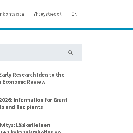
ankohtaista
Yhteystiedot
EN
Early Research Idea to the
n Economic Review
026: Information for Grant
ts and Recipients
lvitys: Lääketieteen
sen kokonaisrahoitus on