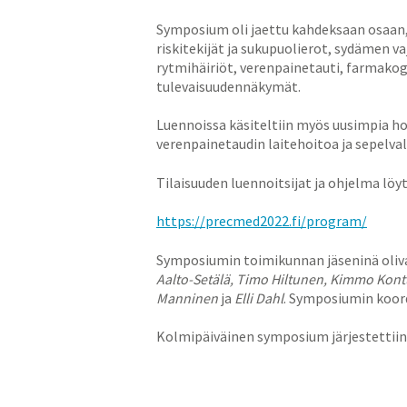
Symposium oli jaettu kahdeksaan osaan, 
riskitekijät ja sukupuolierot, sydämen v
rytmihäiriöt, verenpainetauti, farmakog
tulevaisuudennäkymät.
Luennoissa käsiteltiin myös uusimpia ho
verenpainetaudin laitehoitoa ja sepelva
Tilaisuuden luennoitsijat ja ohjelma löyt
https://precmed2022.fi/program/
Symposiumin toimikunnan jäseninä oli
Aalto-Setälä, Timo Hiltunen, Kimmo Kontu
Manninen
ja
Elli Dahl
. Symposiumin koor
Kolmipäiväinen symposium järjestettiin