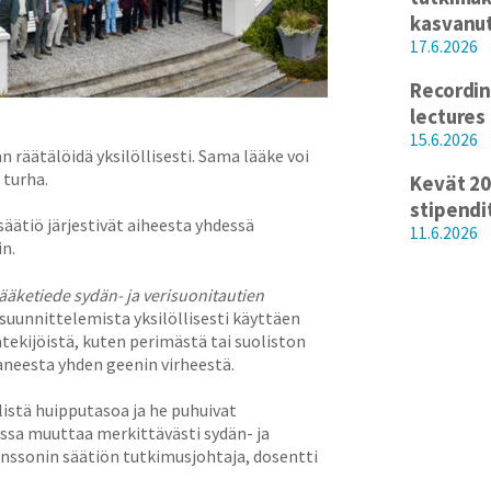
kasvanu
17.6.2026
Recordin
lectures
15.6.2026
 räätälöidä yksilöllisesti. Sama lääke voi
 turha.
Kevät 20
stipendi
äätiö järjestivät aiheesta yhdessä
11.6.2026
n.
äketiede sydän- ja verisuonitautien
 suunnittelemista yksilöllisesti käyttäen
atekijöistä, kuten perimästä tai suoliston
aneesta yhden geenin virheestä.
listä huipputasoa ja he puhuivat
ssa muuttaa merkittävästi sydän- ja
ahnssonin säätiön tutkimusjohtaja, dosentti