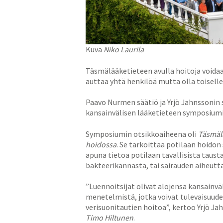
Kuva
Niko Laurila
Täsmälääketieteen avulla hoitoja voidaan
auttaa yhtä henkilöä mutta olla toiselle
Paavo Nurmen säätiö ja Yrjö Jahnssonin s
kansainvälisen lääketieteen symposiumi
Symposiumin otsikkoaiheena oli
Täsmälä
hoidossa
. Se tarkoittaa potilaan hoidon
apuna tietoa potilaan tavallisista taust
bakteerikannasta, tai sairauden aiheutt
”Luennoitsijat olivat alojensa kansainvä
menetelmistä, jotka voivat tulevaisuude
verisuonitautien hoitoa”, kertoo Yrjö J
Timo Hiltunen
.