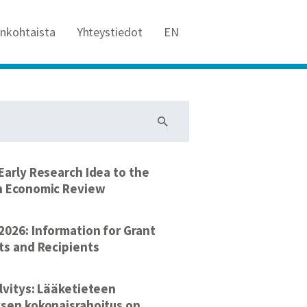
ankohtaista
Yhteystiedot
EN
Early Research Idea to the
n Economic Review
026: Information for Grant
ts and Recipients
lvitys: Lääketieteen
sen kokonaisrahoitus on