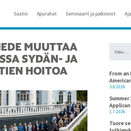
Säätiö
Apurahat
Seminaarit ja palkinnot
Aj
IEDE MUUTTAA
Haku:
SSA SYDÄN- JA
TIEN HOITOA
From an 
America
3.8.2026
Summer 2
Applican
1.7.2026
Tuore se
tutkimuk