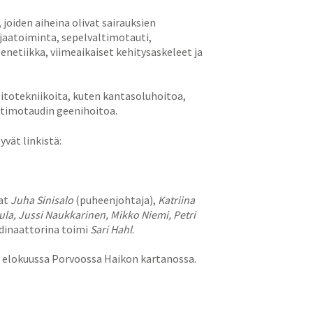
joiden aiheina olivat sairauksien
ajaatoiminta, sepelvaltimotauti,
enetiikka, viimeaikaiset kehitysaskeleet ja
itotekniikoita, kuten kantasoluhoitoa,
ltimotaudin geenihoitoa.
yvät linkistä:
vat
Juha Sinisalo
(puheenjohtaja),
Katriina
la, Jussi Naukkarinen, Mikko Niemi, Petri
dinaattorina toimi
Sari Hahl
.
 elokuussa Porvoossa Haikon kartanossa.