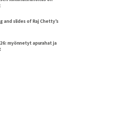
t
g and slides of Raj Chetty’s
26: myönnetyt apurahat ja
t