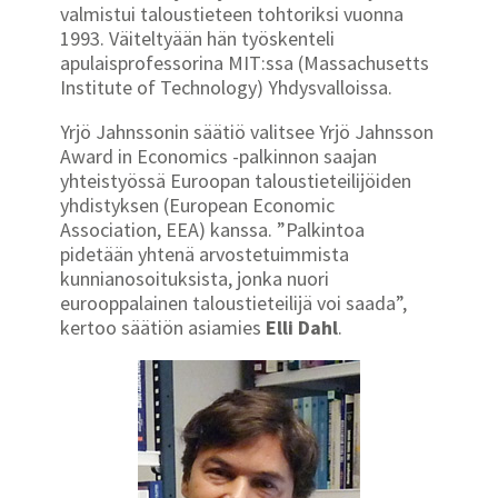
valmistui taloustieteen tohtoriksi vuonna
1993. Väiteltyään hän työskenteli
apulaisprofessorina MIT:ssa (Massachusetts
Institute of Technology) Yhdysvalloissa.
Yrjö Jahnssonin säätiö valitsee Yrjö Jahnsson
Award in Economics -palkinnon saajan
yhteistyössä Euroopan taloustieteilijöiden
yhdistyksen (European Economic
Association, EEA) kanssa. ”Palkintoa
pidetään yhtenä arvostetuimmista
kunnianosoituksista, jonka nuori
eurooppalainen taloustieteilijä voi saada”,
kertoo säätiön asiamies
Elli Dahl
.