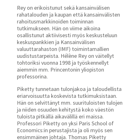
Rey on erikoistunut sekä kansainvälisen
rahatalouden ja kaupan että kansainvälisten
rahoitusmarkkinoiden toiminnan
tutkimukseen. Hän on viime aikoina
osallistunut aktiivisesti myös keskusteluun
keskuspankkien ja Kansainvälisen
valuuttarahaston (IMF) toimintamallien
uudistustarpeista. Hélène Rey on väitellyt
tohtoriksi vuonna 1998 ja työskennellyt
aiemmin mm. Princentonin yliopiston
professorina.
Piketty tunnetaan tulonjakoa ja taloudellista
eriarvoisuutta koskevista tutkimuksistaan.
Hän on selvittänyt mm. suurituloisten tulojen
ja niiden osuuden kehitystä koko väestön
tuloista pitkällä aikavälillä eri maissa.
Professori Piketty on yksi Paris School of
Economics:in perustajista ja oli myös sen
ensimmäinen johtaja. Thomas Piketty