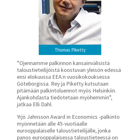
Thomas Piketty
”Ojennamme palkinnon kansainvälisistä
taloustieteilijöistä koostuvan yleisön edessä
ensi elokuussa EEA:n vuosikokouksessa
Göteborgissa. Rey ja Piketty kutsutaan
pitämään palkintoluennot myös Helsinkiin.
Ajankohdasta tiedotetaan myöhemmin”,
jatkaa Elli Dahl.
Yrjö Jahnsson Award in Economics -palkinto
myönnetään alle 45-vuotiaalle
eurooppalaiselle taloustieteilijälle, jonka
panos eurooppalaisessa taloustieteessä on